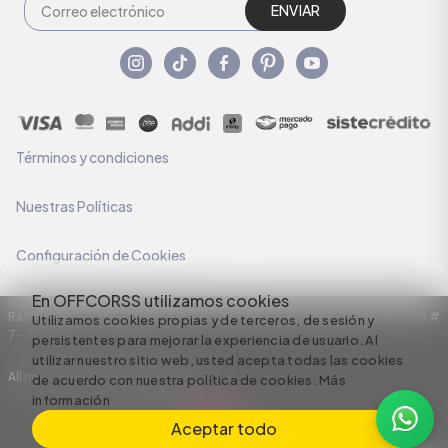
ENVIAR
Términos y condiciones
Nuestras Políticas
Configuración de Cookies
En OFFCORSS utilizamos cookies
Razón Social: C.I HERMECO S.A. NIT: 890924167-6 Dirección: Carrera 50 #
Utilizamos cookies propias y de terceros, de sesión y
7 – 35
persistentes para mejorar la experiencia de usuario. Al
utilizar nuestro sitio web, usted acepta todas las cookies
All rights reserved empowered by
de acuerdo con nuestra política de cookies.
Más
información
Aceptar todo