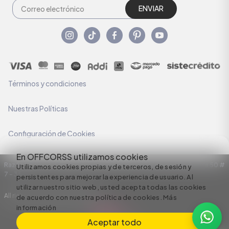
ENVIAR
Términos y condiciones
Nuestras Políticas
Configuración de Cookies
En OFFCORSS utilizamos cookies
Razón Social: C.I HERMECO S.A. NIT: 890924167-6 Dirección: Carrera 50 #
Utilizamos cookies propias y de terceros, de sesión y
7 – 35
persistentes para mejorar la experiencia de usuario. Al
utilizar nuestro sitio web, usted acepta todas las cookies
All rights reserved empowered by
de acuerdo con nuestra política de cookies.
Más
información
Aceptar todo