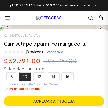
¡ÚLTIMAS TALLAS! Hasta
60%OFF
en ref. seleccionadas.
LOOK COMPLETO
SALE
Ref.
51310003
| BÁSICOS
Camiseta polo para niño manga corta
(0 reviews)
Ver detalle
$
52
.
794
,
00
$
95
.
990
,
00
Selecciona una talla
8
10
12
14
16
El modelo usa talla 12 y mide 149cms
¡Última unidad disponible!
AGREGAR A MI BOLSA