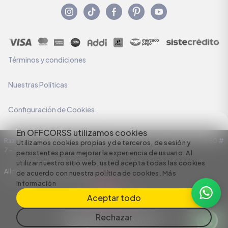
Términos y condiciones
Nuestras Políticas
Configuración de Cookies
En OFFCORSS utilizamos cookies
Razón Social: C.I HERMECO S.A. NIT: 890924167-6 Dirección: Carrera 50 #
Utilizamos cookies propias y de terceros, de sesión y
7 – 35
persistentes para mejorar la experiencia de usuario. Al
utilizar nuestro sitio web, usted acepta todas las cookies
All rights reserved empowered by
de acuerdo con nuestra política de cookies.
Más
información
Aceptar todo
Rechazar