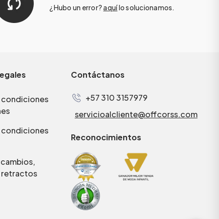
¿Hubo un error?
aquí
lo solucionamos.
legales
Contáctanos
+57 310 3157979
 condiciones
nes
servicioalcliente@offcorss.com
 condiciones
Reconocimientos
e cambios,
 retractos