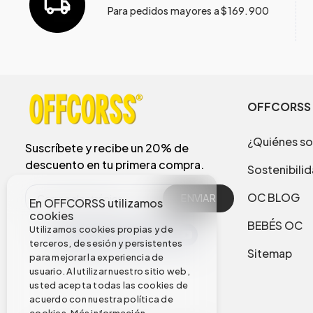
Para pedidos mayores a $169.900
OFFCORSS
¿Quiénes s
Suscríbete y recibe un 20% de
descuento en tu primera compra.
Sostenibili
OC BLOG
ENVIAR
En OFFCORSS utilizamos
cookies
BEBÉS OC
Utilizamos cookies propias y de
terceros, de sesión y persistentes
Sitemap
para mejorar la experiencia de
usuario. Al utilizar nuestro sitio web,
usted acepta todas las cookies de
acuerdo con nuestra política de