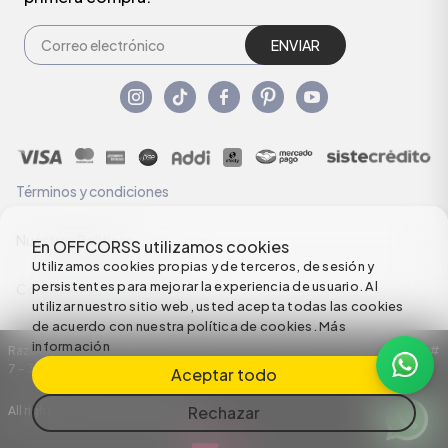
ENVIAR
Términos y condiciones
Nuestras Políticas
En OFFCORSS utilizamos cookies
Utilizamos cookies propias y de terceros, de sesión y
persistentes para mejorar la experiencia de usuario. Al
Configuración de Cookies
utilizar nuestro sitio web, usted acepta todas las cookies
de acuerdo con nuestra política de cookies.
Más
información
Razón Social: C.I HERMECO S.A. NIT: 890924167-6 Dirección: Carrera 50 #
7 – 35
Aceptar todo
Rechazar
All rights reserved empowered by