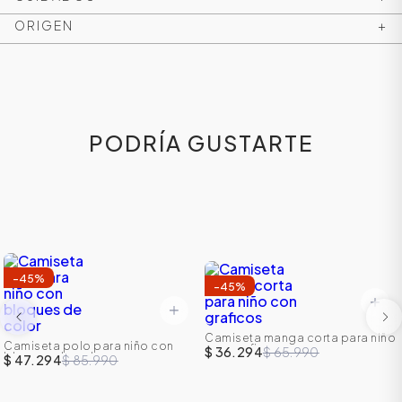
ORIGEN
+
PODRÍA GUSTARTE
-
45
%
-
45
%
Camiseta manga corta para niño
Camiseta polo para niño con
con graficos
$ 36.294
$ 65.990
bloques de color
$ 47.294
$ 85.990