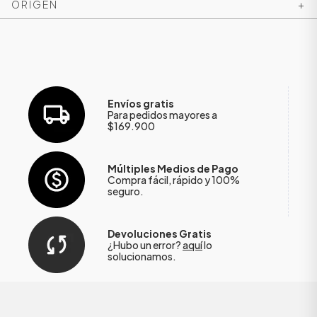
ORIGEN
+
Envíos gratis
Para pedidos mayores a
$169.900
Múltiples Medios de Pago
Compra fácil, rápido y 100%
seguro.
ÁSICOS
Devoluciones Gratis
¿Hubo un error?
aquí
lo
solucionamos.
ÁSICOS
ÁSICOS
ÁSICOS