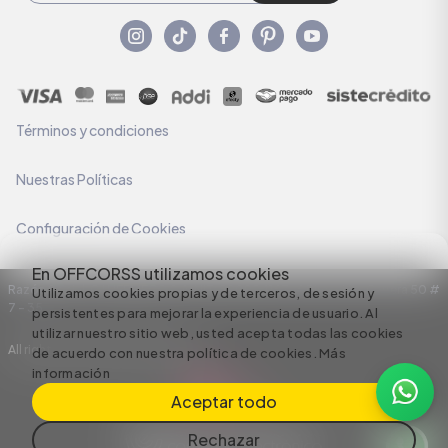
Términos y condiciones
Nuestras Políticas
Configuración de Cookies
En OFFCORSS utilizamos cookies
Razón Social: C.I HERMECO S.A. NIT: 890924167-6 Dirección: Carrera 50 #
Utilizamos cookies propias y de terceros, de sesión y
7 – 35
persistentes para mejorar la experiencia de usuario. Al
utilizar nuestro sitio web, usted acepta todas las cookies
All rights reserved empowered by
de acuerdo con nuestra política de cookies.
Más
información
Aceptar todo
Rechazar