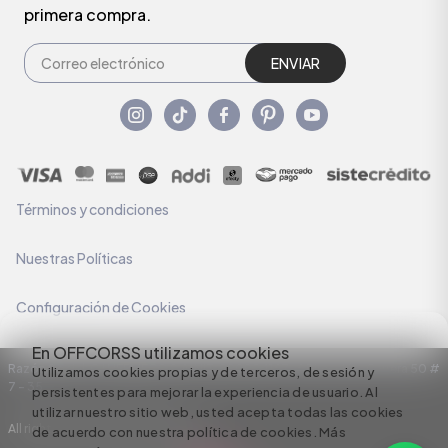
primera compra.
ENVIAR
Términos y condiciones
Nuestras Políticas
Configuración de Cookies
En OFFCORSS utilizamos cookies
Razón Social: C.I HERMECO S.A. NIT: 890924167-6 Dirección: Carrera 50 #
Utilizamos cookies propias y de terceros, de sesión y
7 – 35
persistentes para mejorar la experiencia de usuario. Al
utilizar nuestro sitio web, usted acepta todas las cookies
All rights reserved empowered by
de acuerdo con nuestra política de cookies.
Más