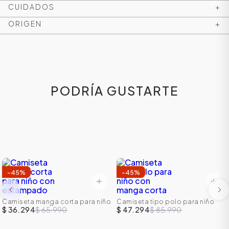
CUIDADOS
+
ORIGEN
+
PODRÍA GUSTARTE
ÁSICOS
-
45
%
-
45
%
ÁSICOS
ÁSICOS
Camiseta manga corta para niño
Camiseta tipo polo para niño
con estampado
con manga corta
$ 36.294
$ 65.990
$ 47.294
$ 85.990
ÁSICOS