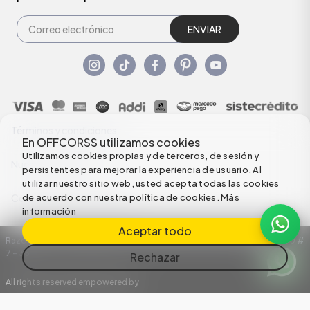
ENVIAR
Términos y condiciones
En OFFCORSS utilizamos cookies
Utilizamos cookies propias y de terceros, de sesión y
Nuestras Políticas
persistentes para mejorar la experiencia de usuario. Al
utilizar nuestro sitio web, usted acepta todas las cookies
de acuerdo con nuestra política de cookies.
Más
Configuración de Cookies
información
Aceptar todo
Razón Social: C.I HERMECO S.A. NIT: 890924167-6 Dirección: Carrera 50 #
7 – 35
Rechazar
All rights reserved empowered by