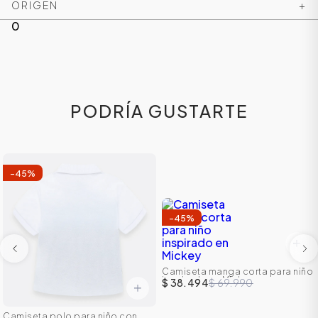
ORIGEN
+
0
PODRÍA GUSTARTE
-
45
%
-
45
%
Camiseta manga corta para niño
inspirado en Mickey
$ 38.494
$ 69.990
Camiseta polo para niño con