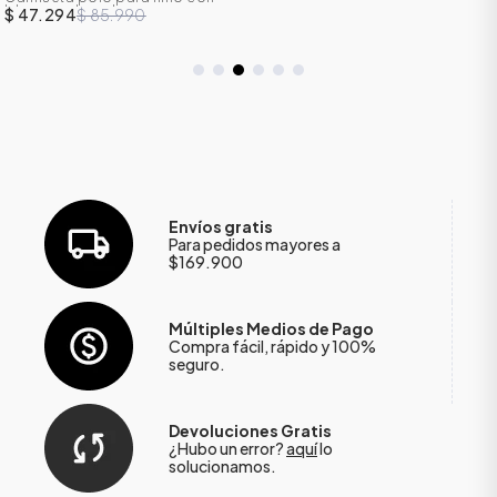
bloques de color
$ 47.294
$ 85.990
Envíos gratis
Para pedidos mayores a
$169.900
Múltiples Medios de Pago
Compra fácil, rápido y 100%
seguro.
Devoluciones Gratis
¿Hubo un error?
aquí
lo
solucionamos.