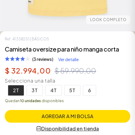
LOOK COMPLETO
Ref.
41338251
| BÁSICOS
Camiseta oversize para niño manga corta
(3 reviews)
Ver detalle
$
32
.
994
,
00
$
59
.
990
,
00
Selecciona una talla
ÁSICOS
2T
3T
4T
5T
6
Quedan
10 unidades
disponibles
ÁSICOS
AGREGAR A MI BOLSA
ÁSICOS
ÁSICOS
Disponibilidad en tienda