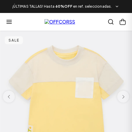
¡ÚLTIMAS TALLAS! Hasta
60%OFF
en ref. seleccionadas.
SALE