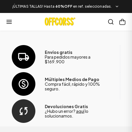
¡ÚLTIMAS TALLAS! Hasta
60%OFF
en ref. seleccionadas.
Envíos gratis
Para pedidos mayores a
$169.900
Múltiples Medios de Pago
Compra fácil, rápido y 100%
seguro.
Devoluciones Gratis
¿Hubo un error?
aquí
lo
solucionamos.