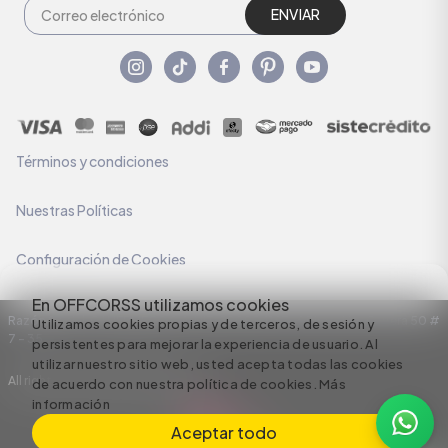
ENVIAR
Términos y condiciones
Nuestras Políticas
Configuración de Cookies
En OFFCORSS utilizamos cookies
Razón Social: C.I HERMECO S.A. NIT: 890924167-6 Dirección: Carrera 50 #
Utilizamos cookies propias y de terceros, de sesión y
7 – 35
persistentes para mejorar la experiencia de usuario. Al
utilizar nuestro sitio web, usted acepta todas las cookies
All rights reserved empowered by
de acuerdo con nuestra política de cookies.
Más
información
Aceptar todo