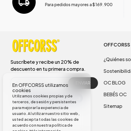
Para pedidos mayores a $169.900
OFFCORSS
¿Quiénes s
Suscríbete y recibe un 20% de
descuento en tu primera compra.
Sostenibili
OC BLOG
ENVIAR
En OFFCORSS utilizamos
cookies
BEBÉS OC
Utilizamos cookies propias y de
terceros, de sesión y persistentes
Sitemap
para mejorar la experiencia de
usuario. Al utilizar nuestro sitio web,
usted acepta todas las cookies de
acuerdo con nuestra política de