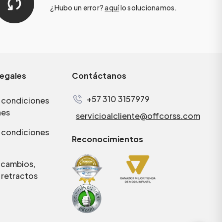
¿Hubo un error?
aquí
lo solucionamos.
legales
Contáctanos
+57 310 3157979
 condiciones
nes
servicioalcliente@offcorss.com
 condiciones
Reconocimientos
e cambios,
 retractos