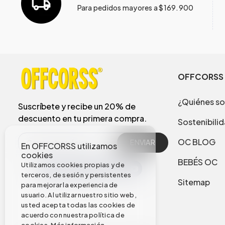
Para pedidos mayores a $169.900
OFFCORSS
¿Quiénes s
Suscríbete y recibe un 20% de
descuento en tu primera compra.
Sostenibili
OC BLOG
ENVIAR
En OFFCORSS utilizamos
cookies
BEBÉS OC
Utilizamos cookies propias y de
terceros, de sesión y persistentes
Sitemap
para mejorar la experiencia de
usuario. Al utilizar nuestro sitio web,
usted acepta todas las cookies de
acuerdo con nuestra política de