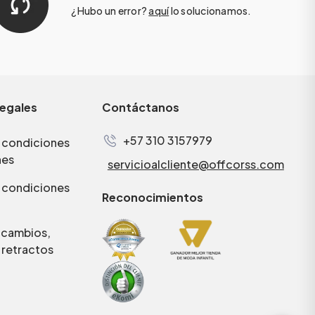
¿Hubo un error?
aquí
lo solucionamos.
legales
Contáctanos
+57 310 3157979
 condiciones
nes
servicioalcliente@offcorss.com
 condiciones
Reconocimientos
e cambios,
 retractos