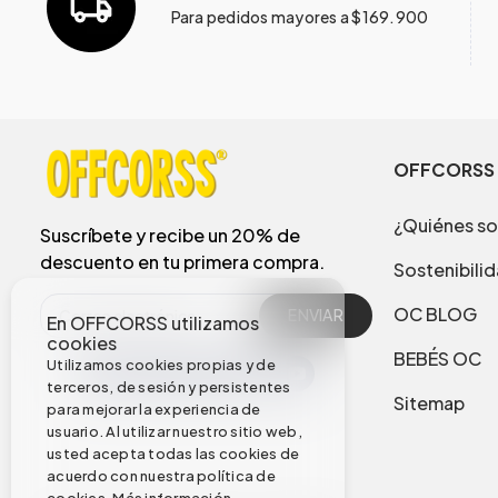
Para pedidos mayores a $169.900
OFFCORSS
¿Quiénes s
Suscríbete y recibe un 20% de
descuento en tu primera compra.
Sostenibili
OC BLOG
ENVIAR
En OFFCORSS utilizamos
cookies
BEBÉS OC
Utilizamos cookies propias y de
terceros, de sesión y persistentes
Sitemap
para mejorar la experiencia de
usuario. Al utilizar nuestro sitio web,
usted acepta todas las cookies de
acuerdo con nuestra política de