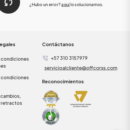
¿Hubo un error?
aquí
lo solucionamos.
legales
Contáctanos
+57 310 3157979
 condiciones
nes
servicioalcliente@offcorss.com
 condiciones
Reconocimientos
e cambios,
 retractos