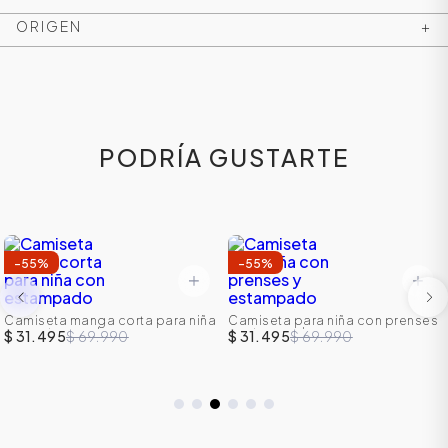
ORIGEN
+
PODRÍA GUSTARTE
-
55
%
-
55
%
ÁSICOS
Camiseta manga corta para niña
Camiseta para niña con prenses
con estampado
y estampado
$ 31.495
$ 69.990
$ 31.495
$ 69.990
ÁSICOS
ÁSICOS
ÁSICOS