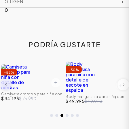
ORIGEN
+
0
PODRÍA GUSTARTE
-
50
%
-
55
%
Camiseta croptop para niña con
Body manga sisa para niña con
detalle de piedras
$ 34.195
$ 75.990
detalle de escote en espalda
$ 49.995
$ 99.990