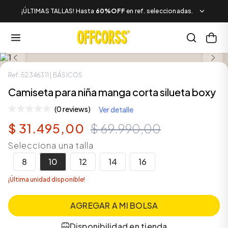
¡ÚLTIMAS TALLAS! Hasta
60%OFF
en ref. seleccionadas.
LOOK COMPLETO
SALE
Ref.
52346311
| BÁSICOS
Camiseta para niña manga corta silueta boxy
(0 reviews)
Ver detalle
$
31
.
495
,
00
$
69
.
990
,
00
Selecciona una talla
8
10
12
14
16
¡Última unidad disponible!
AGREGAR A MI BOLSA
Disponibilidad en tienda