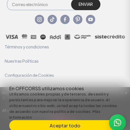
ENVIAR
Términos y condiciones
Nuestras Políticas
Configuración de Cookies
En OFFCORSS utilizamos cookies
Razón Social: C.I HERMECO S.A. NIT: 890924167-6 Dirección: Carrera 50 #
Utilizamos cookies propias y de terceros, de sesión y
7 – 35
persistentes para mejorar la experiencia de usuario. Al
utilizar nuestro sitio web, usted acepta todas las cookies
All rights reserved empowered by
de acuerdo con nuestra política de cookies.
Más
información
Aceptar todo