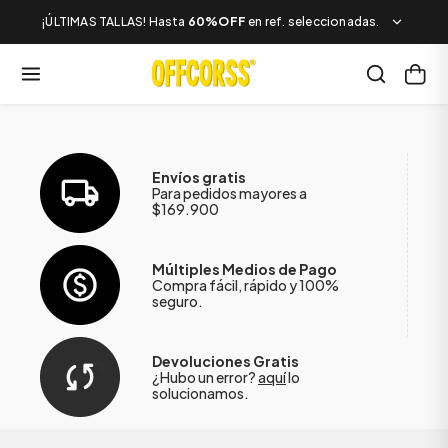
¡ÚLTIMAS TALLAS! Hasta
60%OFF
en ref. seleccionadas.
Envíos gratis
Para pedidos mayores a
$169.900
Múltiples Medios de Pago
Compra fácil, rápido y 100%
seguro.
Devoluciones Gratis
¿Hubo un error?
aquí
lo
solucionamos.