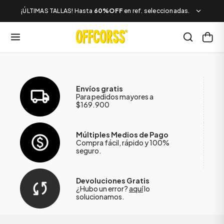
¡ÚLTIMAS TALLAS! Hasta
60%OFF
en ref. seleccionadas.
Envíos gratis
Para pedidos mayores a
$169.900
Múltiples Medios de Pago
Compra fácil, rápido y 100%
seguro.
Devoluciones Gratis
¿Hubo un error?
aquí
lo
solucionamos.