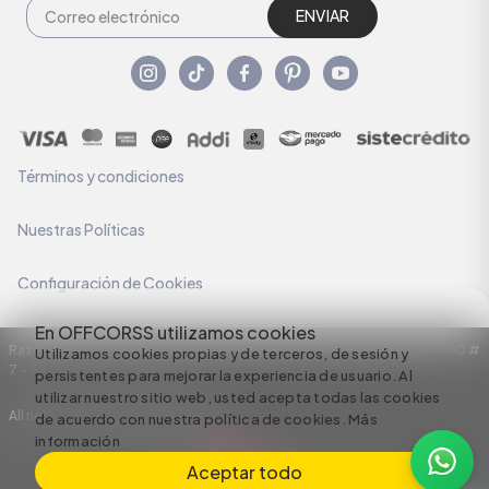
ENVIAR
Términos y condiciones
Nuestras Políticas
Configuración de Cookies
En OFFCORSS utilizamos cookies
Razón Social: C.I HERMECO S.A. NIT: 890924167-6 Dirección: Carrera 50 #
Utilizamos cookies propias y de terceros, de sesión y
7 – 35
persistentes para mejorar la experiencia de usuario. Al
utilizar nuestro sitio web, usted acepta todas las cookies
All rights reserved empowered by
de acuerdo con nuestra política de cookies.
Más
información
Aceptar todo