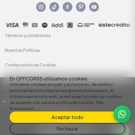
Términos y condiciones
Nuestras Políticas
Configuración de Cookies
En OFFCORSS utilizamos cookies
Razón Social: C.I HERMECO S.A. NIT: 890924167-6 Dirección: Carrera 50 #
Utilizamos cookies propias y de terceros, de sesión y
7 – 35
persistentes para mejorar la experiencia de usuario. Al
utilizar nuestro sitio web, usted acepta todas las cookies
All rights reserved empowered by
de acuerdo con nuestra política de cookies.
Más
información
Aceptar todo
Rechazar