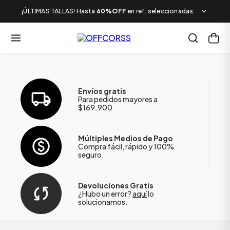
¡ÚLTIMAS TALLAS! Hasta
60%OFF
en ref. seleccionadas.
Envíos gratis
Para pedidos mayores a
$169.900
Múltiples Medios de Pago
Compra fácil, rápido y 100%
seguro.
Devoluciones Gratis
¿Hubo un error?
aquí
lo
solucionamos.