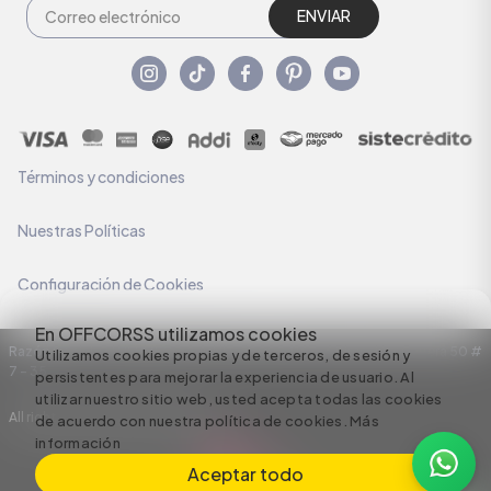
ENVIAR
Términos y condiciones
Nuestras Políticas
Configuración de Cookies
En OFFCORSS utilizamos cookies
Razón Social: C.I HERMECO S.A. NIT: 890924167-6 Dirección: Carrera 50 #
Utilizamos cookies propias y de terceros, de sesión y
7 – 35
persistentes para mejorar la experiencia de usuario. Al
utilizar nuestro sitio web, usted acepta todas las cookies
All rights reserved empowered by
de acuerdo con nuestra política de cookies.
Más
información
Aceptar todo