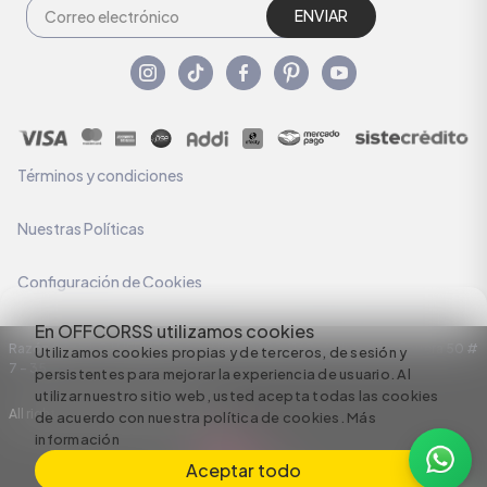
ENVIAR
Términos y condiciones
Nuestras Políticas
Configuración de Cookies
En OFFCORSS utilizamos cookies
Razón Social: C.I HERMECO S.A. NIT: 890924167-6 Dirección: Carrera 50 #
Utilizamos cookies propias y de terceros, de sesión y
7 – 35
persistentes para mejorar la experiencia de usuario. Al
utilizar nuestro sitio web, usted acepta todas las cookies
All rights reserved empowered by
de acuerdo con nuestra política de cookies.
Más
información
Aceptar todo