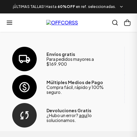
¡ÚLTIMAS TALLAS! Hasta
60%OFF
en ref. seleccionadas.
Envíos gratis
Para pedidos mayores a
$169.900
Múltiples Medios de Pago
Compra fácil, rápido y 100%
seguro.
Devoluciones Gratis
¿Hubo un error?
aquí
lo
solucionamos.