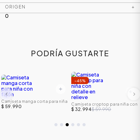
ORIGEN
+
0
PODRÍA GUSTARTE
-
45
%
Camiseta manga corta para niña
Camiseta croptop para niña con
con fajón
$ 59.990
detalle en relieve
$ 32.994
$ 59.990