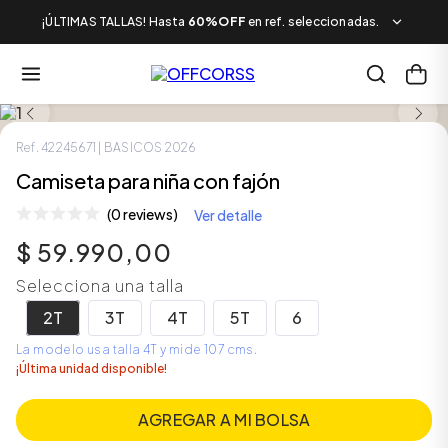
¡ÚLTIMAS TALLAS! Hasta
60%OFF
en ref. seleccionadas.
LOOK COMPLETO
Ref.
42245671
| BASICOS 2026
Camiseta para niña con fajón
(0 reviews)
Ver detalle
$
59
.
990
,
00
Selecciona una talla
2T
3T
4T
5T
6
La modelo usa talla 4T y mide 107 cms.
¡Última unidad disponible!
AGREGAR A MI BOLSA