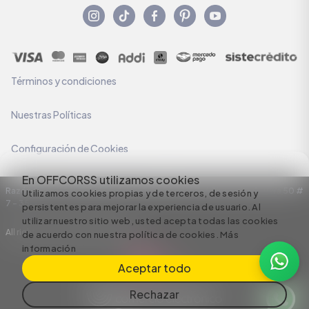
Términos y condiciones
Nuestras Políticas
Configuración de Cookies
En OFFCORSS utilizamos cookies
Razón Social: C.I HERMECO S.A. NIT: 890924167-6 Dirección: Carrera 50 #
Utilizamos cookies propias y de terceros, de sesión y
7 – 35
persistentes para mejorar la experiencia de usuario. Al
utilizar nuestro sitio web, usted acepta todas las cookies
All rights reserved empowered by
de acuerdo con nuestra política de cookies.
Más
información
Aceptar todo
Rechazar