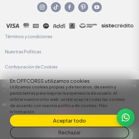
Términos y condiciones
Nuestras Políticas
Configuración de Cookies
En OFFCORSS utilizamos cookies
Razón Social: C.I HERMECO S.A. NIT: 890924167-6 Dirección: Carrera 50 #
Utilizamos cookies propias y de terceros, de sesión y
7 – 35
persistentes para mejorar la experiencia de usuario. Al
utilizar nuestro sitio web, usted acepta todas las cookies
All rights reserved empowered by
de acuerdo con nuestra política de cookies.
Más
información
Aceptar todo
Rechazar