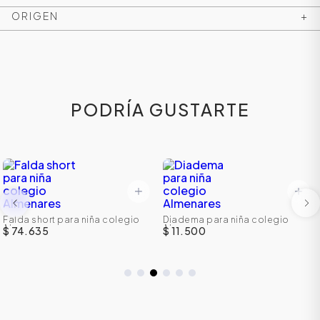
ORIGEN
+
PODRÍA GUSTARTE
ÁSICOS
Falda short para niña colegio
Diadema para niña colegio
Almenares
Almenares
$ 74.635
$ 11.500
ÁSICOS
ÁSICOS
ÁSICOS