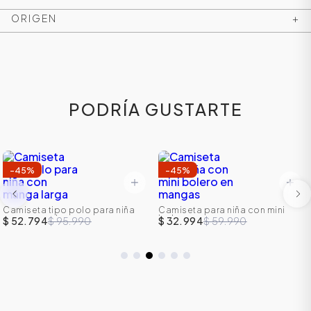
ORIGEN
+
PODRÍA GUSTARTE
-
45
%
-
45
%
ÁSICOS
Camiseta tipo polo para niña
Camiseta para niña con mini
con manga larga
bolero en mangas
$ 52.794
$ 95.990
$ 32.994
$ 59.990
ÁSICOS
ÁSICOS
ÁSICOS