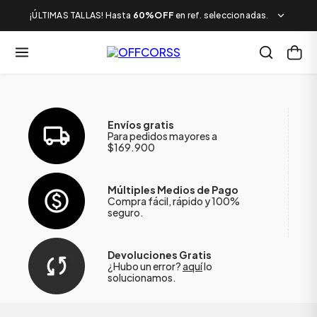
¡ÚLTIMAS TALLAS! Hasta
60%OFF
en ref. seleccionadas.
Envíos gratis
Para pedidos mayores a
$169.900
Múltiples Medios de Pago
Compra fácil, rápido y 100%
seguro.
Devoluciones Gratis
¿Hubo un error?
aquí
lo
solucionamos.