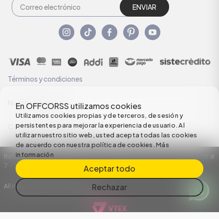
ENVIAR
Términos y condiciones
Nuestras Políticas
En OFFCORSS utilizamos cookies
Utilizamos cookies propias y de terceros, de sesión y
persistentes para mejorar la experiencia de usuario. Al
Configuración de Cookies
utilizar nuestro sitio web, usted acepta todas las cookies
de acuerdo con nuestra política de cookies.
Más
información
Razón Social: C.I HERMECO S.A. NIT: 890924167-6 Dirección: Carrera 50 #
7 – 35
Aceptar todo
Rechazar
All rights reserved empowered by