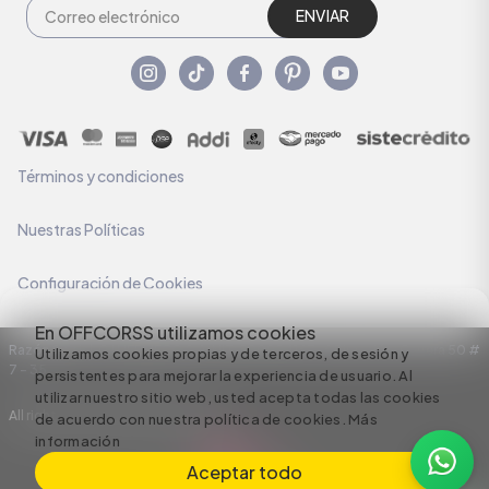
ENVIAR
Términos y condiciones
Nuestras Políticas
Configuración de Cookies
En OFFCORSS utilizamos cookies
Razón Social: C.I HERMECO S.A. NIT: 890924167-6 Dirección: Carrera 50 #
Utilizamos cookies propias y de terceros, de sesión y
7 – 35
persistentes para mejorar la experiencia de usuario. Al
utilizar nuestro sitio web, usted acepta todas las cookies
All rights reserved empowered by
de acuerdo con nuestra política de cookies.
Más
información
Aceptar todo