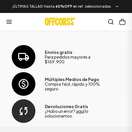
¡ÚLTIMAS TALLAS! Hasta
60%OFF
en ref. seleccionadas.
Envíos gratis
Para pedidos mayores a
$169.900
Múltiples Medios de Pago
Compra fácil, rápido y 100%
seguro.
Devoluciones Gratis
¿Hubo un error?
aquí
lo
solucionamos.