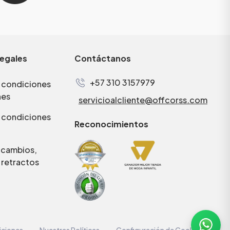
legales
Contáctanos
+57 310 3157979
 condiciones
nes
servicioalcliente@offcorss.com
 condiciones
Reconocimientos
e cambios,
 retractos