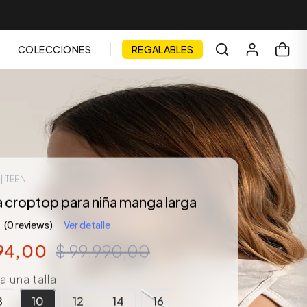
COLECCIONES
REGALABLES
| TEEN
 croptop para niña manga larga
(0 reviews)
Ver detalle
94
,
00
$
99
.
990
,
00
 una talla
8
10
12
14
16