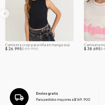
Camiseta crop para niña en manga sisa
Camiseta ma
8
10
12
14
16
8
estampado
$ 26.995
$ 59.990
$ 38.695
$ 
Envíos gratis
Para pedidos mayores a $169.900