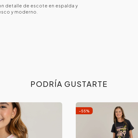
on detalle de escote en espalda y
resco y moderno.
PODRÍA GUSTARTE
-
55
%