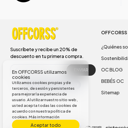
OFFCORSS
¿Quiénes s
Suscríbete y recibe un 20% de
descuento en tu primera compra.
Sostenibili
OC BLOG
ENVIAR
En OFFCORSS utilizamos
cookies
BEBÉS OC
Utilizamos cookies propias y de
terceros, de sesión y persistentes
Sitemap
para mejorar la experiencia de
usuario. Al utilizar nuestro sitio web,
usted acepta todas las cookies de
acuerdo con nuestra política de
cookies.
Más información
Aceptar todo