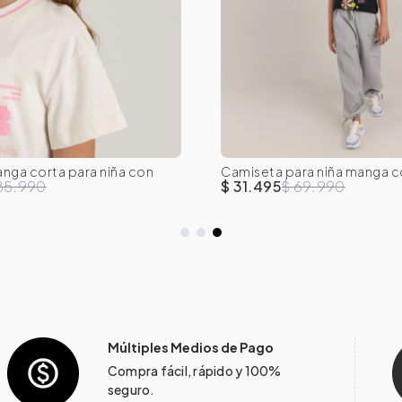
nga corta para niña con
Camiseta para niña manga c
10
12
14
16
8
10
12
14
estampado en el frente
85.990
$ 31.495
$ 69.990
Múltiples Medios de Pago
Compra fácil, rápido y 100%
seguro.