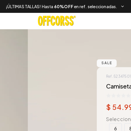
¡ÚLTIMAS TALLAS! Hasta
60%OFF
en ref. seleccionadas.
SALE
Ref.
52347501
Camiseta
$
54
.
9
Selecciona
6