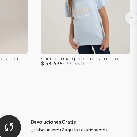
orta con
Camiseta manga corta para niña con
16
8
10
12
14
16
silueta amplia
$ 38.695
$ 85.990
Devoluciones Gratis
¿Hubo un error?
aquí
lo solucionamos.