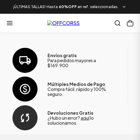
¡ÚLTIMAS TALLAS! Hasta
60%OFF
en ref. seleccionadas.
Envíos gratis
Para pedidos mayores a
$169.900
Múltiples Medios de Pago
Compra fácil, rápido y 100%
seguro.
Devoluciones Gratis
¿Hubo un error?
aquí
lo
solucionamos.