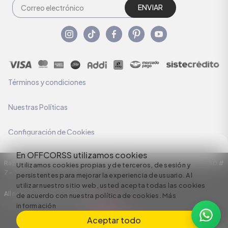
ENVIAR
Términos y condiciones
Nuestras Políticas
Configuración de Cookies
En OFFCORSS utilizamos cookies
Razón Social: C.I HERMECO S.A. NIT: 890924167-6 Dirección: Carrera 50 #
Utilizamos cookies propias y de terceros, de sesión y
7 – 35
persistentes para mejorar la experiencia de usuario. Al
utilizar nuestro sitio web, usted acepta todas las cookies
All rights reserved empowered by
de acuerdo con nuestra política de cookies.
Más
información
Aceptar todo