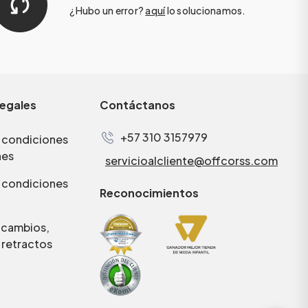
¿Hubo un error?
aquí
lo solucionamos.
legales
Contáctanos
+57 310 3157979
 condiciones
nes
servicioalcliente@offcorss.com
 condiciones
Reconocimientos
e cambios,
 retractos