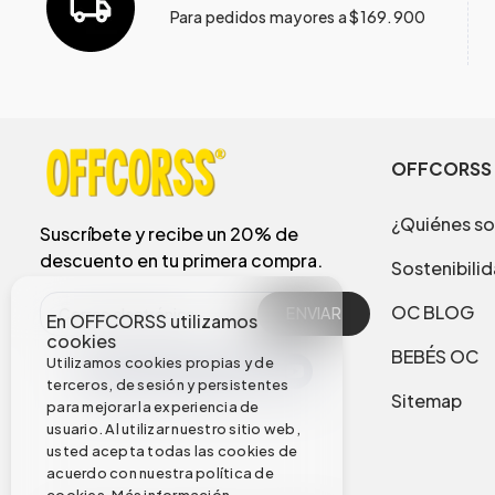
Para pedidos mayores a $169.900
OFFCORSS
¿Quiénes s
Suscríbete y recibe un 20% de
descuento en tu primera compra.
Sostenibili
OC BLOG
ENVIAR
En OFFCORSS utilizamos
cookies
BEBÉS OC
Utilizamos cookies propias y de
terceros, de sesión y persistentes
Sitemap
para mejorar la experiencia de
usuario. Al utilizar nuestro sitio web,
usted acepta todas las cookies de
acuerdo con nuestra política de