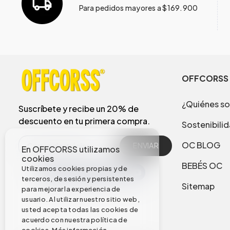
Para pedidos mayores a $169.900
OFFCORSS
¿Quiénes s
Suscríbete y recibe un 20% de
descuento en tu primera compra.
Sostenibili
OC BLOG
ENVIAR
En OFFCORSS utilizamos
cookies
BEBÉS OC
Utilizamos cookies propias y de
terceros, de sesión y persistentes
Sitemap
para mejorar la experiencia de
usuario. Al utilizar nuestro sitio web,
usted acepta todas las cookies de
acuerdo con nuestra política de