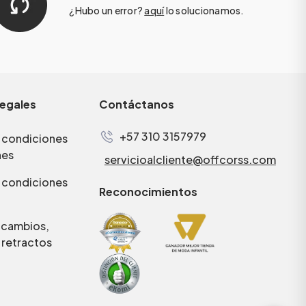
¿Hubo un error?
aquí
lo solucionamos.
legales
Contáctanos
+57 310 3157979
 condiciones
nes
servicioalcliente@offcorss.com
 condiciones
Reconocimientos
e cambios,
 retractos