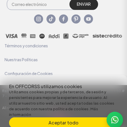
ENVIAR
Términos y condiciones
Nuestras Políticas
Configuración de Cookies
En OFFCORSS utilizamos cookies
Razón Social: C.I HERMECO S.A. NIT: 890924167-6 Dirección: Carrera 50 #
Utilizamos cookies propias y de terceros, de sesión y
7 – 35
persistentes para mejorar la experiencia de usuario. Al
utilizar nuestro sitio web, usted acepta todas las cookies
All rights reserved empowered by
de acuerdo con nuestra política de cookies.
Más
información
Aceptar todo