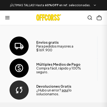
¡ÚLTIMAS TALLAS! Hasta
60%OFF
en ref. seleccionadas.
Envíos gratis
Para pedidos mayores a
$169.900
Múltiples Medios de Pago
Compra fácil, rápido y 100%
seguro.
Devoluciones Gratis
¿Hubo un error?
aquí
lo
solucionamos.