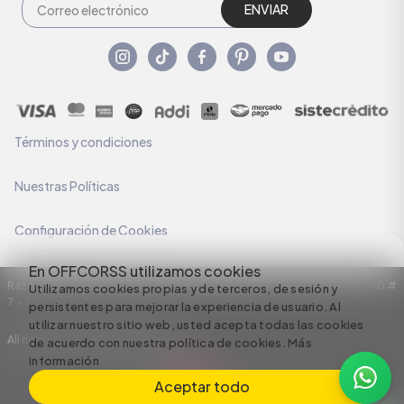
ENVIAR
Términos y condiciones
Nuestras Políticas
Configuración de Cookies
En OFFCORSS utilizamos cookies
Razón Social: C.I HERMECO S.A. NIT: 890924167-6 Dirección: Carrera 50 #
Utilizamos cookies propias y de terceros, de sesión y
7 – 35
persistentes para mejorar la experiencia de usuario. Al
utilizar nuestro sitio web, usted acepta todas las cookies
All rights reserved empowered by
de acuerdo con nuestra política de cookies.
Más
información
Aceptar todo