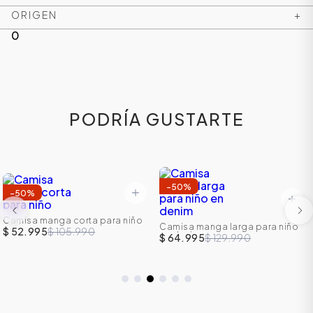
ORIGEN
+
0
PODRÍA GUSTARTE
-
50
%
-
50
%
Camisa manga corta para niño
Camisa manga larga para niño
$ 52.995
$ 105.990
en denim
$ 64.995
$ 129.990