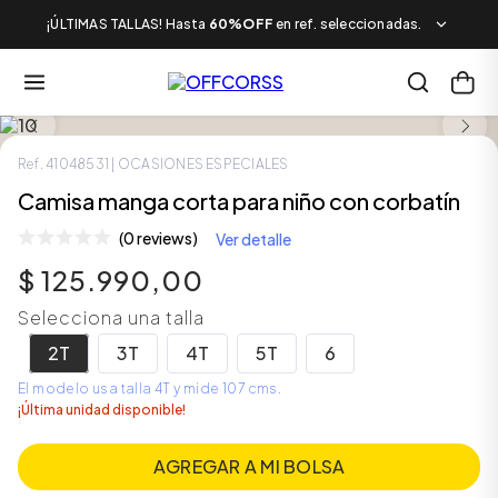
¡ÚLTIMAS TALLAS! Hasta
60%OFF
en ref. seleccionadas.
LOOK COMPLETO
Ref.
41048531
| OCASIONES ESPECIALES
Camisa manga corta para niño con corbatín
(0 reviews)
Ver detalle
$
125
.
990
,
00
Selecciona una talla
2T
3T
4T
5T
6
El modelo usa talla 4T y mide 107 cms.
¡Última unidad disponible!
AGREGAR A MI BOLSA