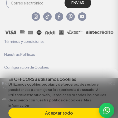
ENVIAR
Términos y condiciones
Nuestras Políticas
Configuración de Cookies
En OFFCORSS utilizamos cookies
Razón Social: C.I HERMECO S.A. NIT: 890924167-6 Dirección: Carrera 50 #
Utilizamos cookies propias y de terceros, de sesión y
7 – 35
persistentes para mejorar la experiencia de usuario. Al
utilizar nuestro sitio web, usted acepta todas las cookies
All rights reserved empowered by
de acuerdo con nuestra política de cookies.
Más
información
Aceptar todo