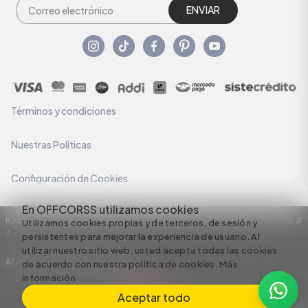
ENVIAR
Términos y condiciones
Nuestras Políticas
Configuración de Cookies
En OFFCORSS utilizamos cookies
Razón Social: C.I HERMECO S.A. NIT: 890924167-6 Dirección: Carrera 50 #
Utilizamos cookies propias y de terceros, de sesión y
7 – 35
persistentes para mejorar la experiencia de usuario. Al
utilizar nuestro sitio web, usted acepta todas las cookies
All rights reserved empowered by
de acuerdo con nuestra política de cookies.
Más
información
Aceptar todo