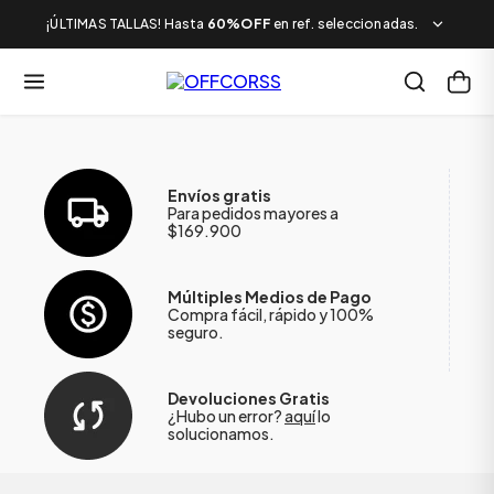
¡ÚLTIMAS TALLAS! Hasta
60%OFF
en ref. seleccionadas.
Envíos gratis
Para pedidos mayores a
$169.900
Múltiples Medios de Pago
Compra fácil, rápido y 100%
seguro.
Devoluciones Gratis
¿Hubo un error?
aquí
lo
solucionamos.