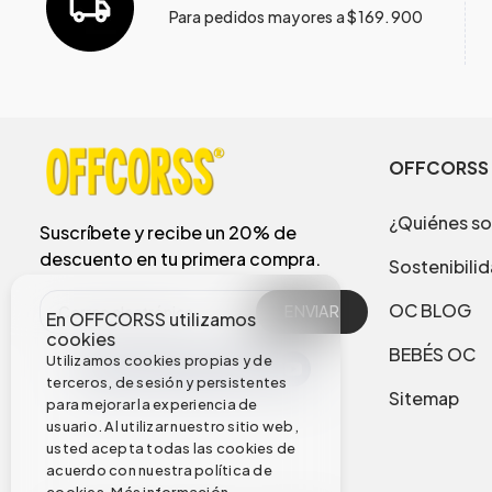
Para pedidos mayores a $169.900
OFFCORSS
¿Quiénes s
Suscríbete y recibe un 20% de
descuento en tu primera compra.
Sostenibili
OC BLOG
ENVIAR
En OFFCORSS utilizamos
cookies
BEBÉS OC
Utilizamos cookies propias y de
terceros, de sesión y persistentes
Sitemap
para mejorar la experiencia de
usuario. Al utilizar nuestro sitio web,
usted acepta todas las cookies de
acuerdo con nuestra política de