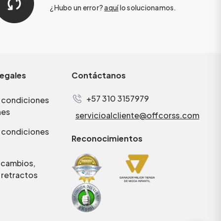
¿Hubo un error?
aquí
lo solucionamos.
legales
Contáctanos
+57 310 3157979
 condiciones
nes
servicioalcliente@offcorss.com
 condiciones
Reconocimientos
e cambios,
 retractos