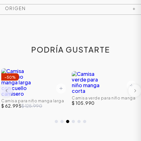
ORIGEN
+
PODRÍA GUSTARTE
-
50
%
ÁSICOS
Camisa verde para niño manga
Camisa para niño manga larga
corta
$ 105.990
con cuello camisero
$ 62.995
$ 125.990
ÁSICOS
ÁSICOS
ÁSICOS