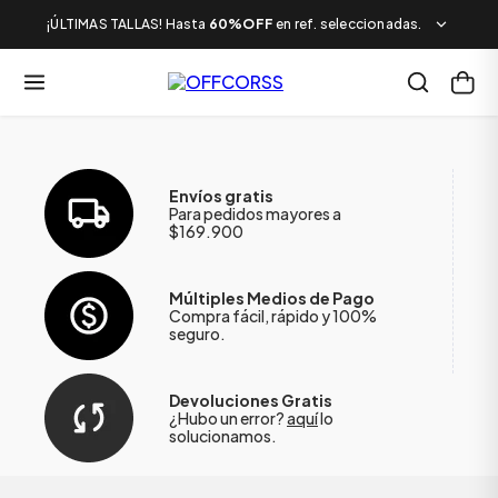
¡ÚLTIMAS TALLAS! Hasta
60%OFF
en ref. seleccionadas.
Envíos gratis
Para pedidos mayores a
$169.900
Múltiples Medios de Pago
Compra fácil, rápido y 100%
seguro.
Devoluciones Gratis
¿Hubo un error?
aquí
lo
solucionamos.