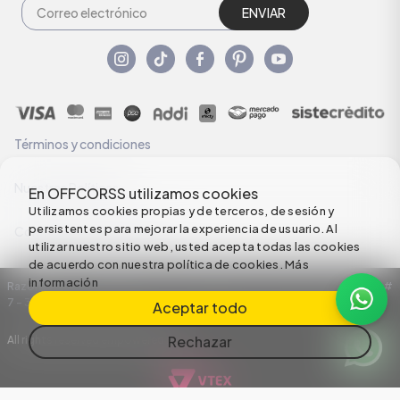
ENVIAR
Términos y condiciones
Nuestras Políticas
En OFFCORSS utilizamos cookies
Utilizamos cookies propias y de terceros, de sesión y
persistentes para mejorar la experiencia de usuario. Al
Configuración de Cookies
utilizar nuestro sitio web, usted acepta todas las cookies
de acuerdo con nuestra política de cookies.
Más
información
Razón Social: C.I HERMECO S.A. NIT: 890924167-6 Dirección: Carrera 50 #
7 – 35
Aceptar todo
Rechazar
All rights reserved empowered by