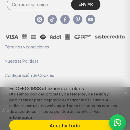
ENVIAR
Términos y condiciones
Nuestras Políticas
Configuración de Cookies
En OFFCORSS utilizamos cookies
Razón Social: C.I HERMECO S.A. NIT: 890924167-6 Dirección: Carrera 50 #
Utilizamos cookies propias y de terceros, de sesión y
7 – 35
persistentes para mejorar la experiencia de usuario. Al
utilizar nuestro sitio web, usted acepta todas las cookies
All rights reserved empowered by
de acuerdo con nuestra política de cookies.
Más
información
Aceptar todo