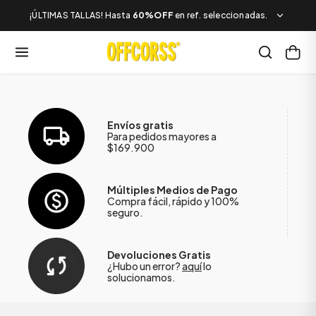
¡ÚLTIMAS TALLAS! Hasta
60%OFF
en ref. seleccionadas.
Envíos gratis
Para pedidos mayores a
$169.900
Múltiples Medios de Pago
Compra fácil, rápido y 100%
seguro.
Devoluciones Gratis
¿Hubo un error?
aquí
lo
solucionamos.