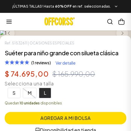
¡ÚLTIMAS TALLAS! Hasta
60%OFF
en ref. seleccionadas.
SALE
Ref.
51532611
| OCASIONES ESPECIALES
Suéter para niño grande con silueta clásica
(1 reviews)
Ver detalle
$
74
.
695
,
00
$
165
.
990
,
00
Selecciona una talla
S
M
L
Quedan
10 unidades
disponibles
AGREGAR A MI BOLSA
Disponibilidad en tienda