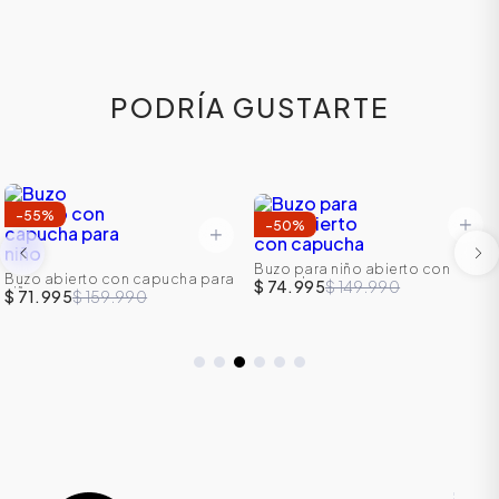
PODRÍA GUSTARTE
-
55
%
-
50
%
Buzo para niño abierto con
Buzo abierto con capucha para
capucha
$ 74.995
$ 149.990
niño
$ 71.995
$ 159.990