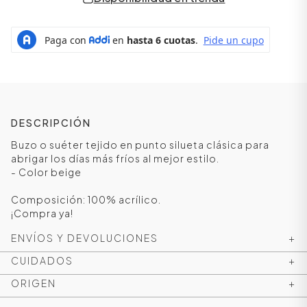
DESCRIPCIÓN
Buzo o suéter tejido en punto silueta clásica para
abrigar los días más fríos al mejor estilo.
- Color beige
ÁSICOS
Composición: 100% acrílico.
¡Compra ya!
ENVÍOS Y DEVOLUCIONES
+
ÁSICOS
CUIDADOS
+
ÁSICOS
ORIGEN
+
ÁSICOS