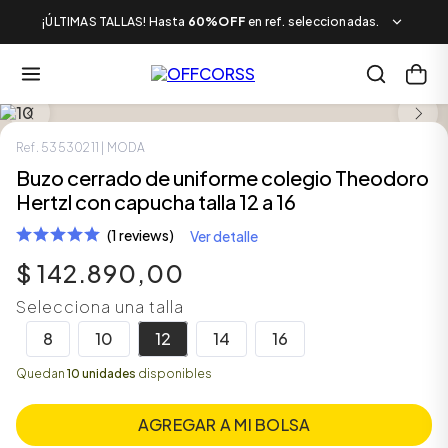
¡ÚLTIMAS TALLAS! Hasta
60%OFF
en ref. seleccionadas.
TALLA DE 12 A 16
Ref.
53530211
| MODA
Buzo cerrado de uniforme colegio Theodoro
Hertzl con capucha talla 12 a 16
(1 reviews)
Ver detalle
$
142
.
890
,
00
Selecciona una talla
8
10
12
14
16
Quedan
10 unidades
disponibles
AGREGAR A MI BOLSA