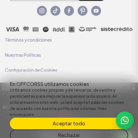
Términos y condiciones
Nuestras Políticas
Configuración de Cookies
En OFFCORSS utilizamos cookies
Razón Social: C.I HERMECO S.A. NIT: 890924167-6 Dirección: Carrera 50 #
Utilizamos cookies propias y de terceros, de sesión y
7 – 35
persistentes para mejorar la experiencia de usuario. Al
utilizar nuestro sitio web, usted acepta todas las cookies
All rights reserved empowered by
de acuerdo con nuestra política de cookies.
Más
información
Aceptar todo
Rechazar