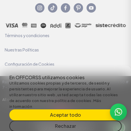
Términos y condiciones
Nuestras Políticas
Configuración de Cookies
En OFFCORSS utilizamos cookies
Razón Social: C.I HERMECO S.A. NIT: 890924167-6 Dirección: Carrera 50 #
Utilizamos cookies propias y de terceros, de sesión y
7 – 35
persistentes para mejorar la experiencia de usuario. Al
utilizar nuestro sitio web, usted acepta todas las cookies
All rights reserved empowered by
de acuerdo con nuestra política de cookies.
Más
información
Aceptar todo
Rechazar