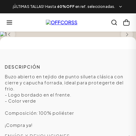
¡ÚLTIMAS TALLAS! Hasta
60%OFF
en ref. seleccionadas.
TALLAS DESDE LA XS A LA L
DESCRIPCIÓN
Buzo abierto en tejido de punto silueta clásica con
cierre y capucha forrada, ideal para protegerte del
frio.
- Logo bordado en el frente.
- Color verde
Composición: 100% poliéster
¡Compra ya!