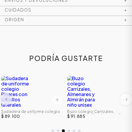
ENVÍOS Y DEVOLUCIONES
+
CUIDADOS
+
ORIGEN
+
PODRÍA GUSTARTE
ÁSICOS
ÁSICOS
Sudadera de uniforme colegio
Buzo colegio Carrizales,
ÁSICOS
Pinares con bolsillos laterales
Almenares y Almirán para niño
$ 89.100
$ 91.885
unisex
ÁSICOS