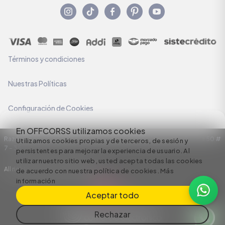
Términos y condiciones
Nuestras Políticas
Configuración de Cookies
En OFFCORSS utilizamos cookies
Razón Social: C.I HERMECO S.A. NIT: 890924167-6 Dirección: Carrera 50 #
Utilizamos cookies propias y de terceros, de sesión y
7 – 35
persistentes para mejorar la experiencia de usuario. Al
utilizar nuestro sitio web, usted acepta todas las cookies
All rights reserved empowered by
de acuerdo con nuestra política de cookies.
Más
información
Aceptar todo
Rechazar