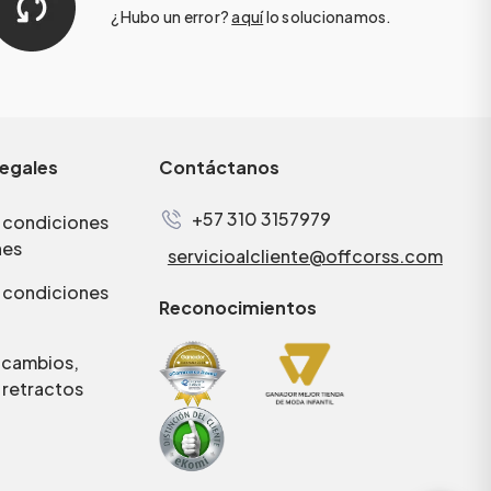
¿Hubo un error?
aquí
lo solucionamos.
legales
Contáctanos
+57 310 3157979
 condiciones
nes
servicioalcliente@offcorss.com
 condiciones
Reconocimientos
e cambios,
 retractos