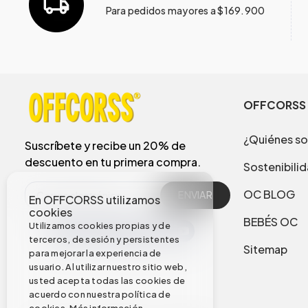
Para pedidos mayores a $169.900
OFFCORSS
¿Quiénes s
Suscríbete y recibe un 20% de
descuento en tu primera compra.
Sostenibili
OC BLOG
ENVIAR
En OFFCORSS utilizamos
cookies
BEBÉS OC
Utilizamos cookies propias y de
terceros, de sesión y persistentes
Sitemap
para mejorar la experiencia de
usuario. Al utilizar nuestro sitio web,
usted acepta todas las cookies de
acuerdo con nuestra política de