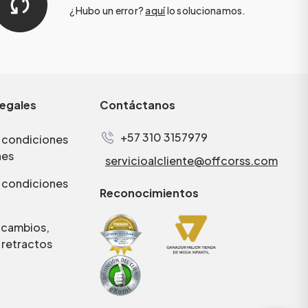
¿Hubo un error?
aquí
lo solucionamos.
legales
Contáctanos
+57 310 3157979
 condiciones
nes
servicioalcliente@offcorss.com
 condiciones
Reconocimientos
e cambios,
 retractos