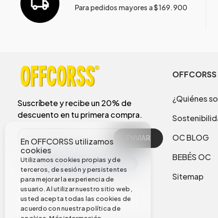
Para pedidos mayores a $169.900
OFFCORSS
¿Quiénes s
Suscríbete y recibe un 20% de
descuento en tu primera compra.
Sostenibili
OC BLOG
ENVIAR
En OFFCORSS utilizamos
cookies
BEBÉS OC
Utilizamos cookies propias y de
terceros, de sesión y persistentes
Sitemap
para mejorar la experiencia de
usuario. Al utilizar nuestro sitio web,
usted acepta todas las cookies de
acuerdo con nuestra política de