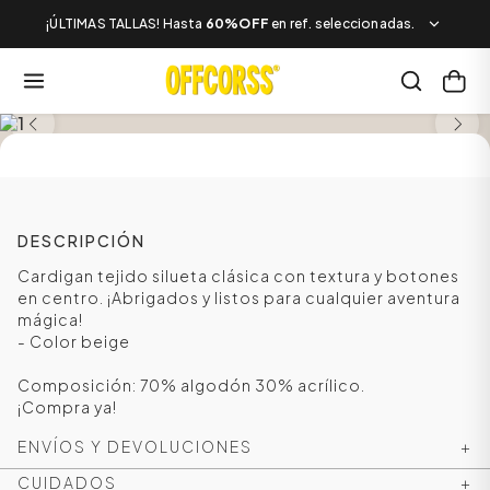
¡ÚLTIMAS TALLAS! Hasta
60%OFF
en ref. seleccionadas.
SALE
DESCRIPCIÓN
Cardigan tejido silueta clásica con textura y botones
en centro. ¡Abrigados y listos para cualquier aventura
mágica!
- Color beige
Composición: 70% algodón 30% acrílico.
¡Compra ya!
ENVÍOS Y DEVOLUCIONES
+
CUIDADOS
+