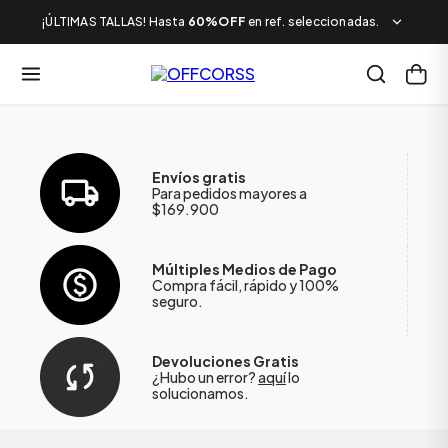
¡ÚLTIMAS TALLAS! Hasta
60%OFF
en ref. seleccionadas.
Envíos gratis
Para pedidos mayores a
$169.900
Múltiples Medios de Pago
Compra fácil, rápido y 100%
seguro.
Devoluciones Gratis
¿Hubo un error?
aquí
lo
solucionamos.