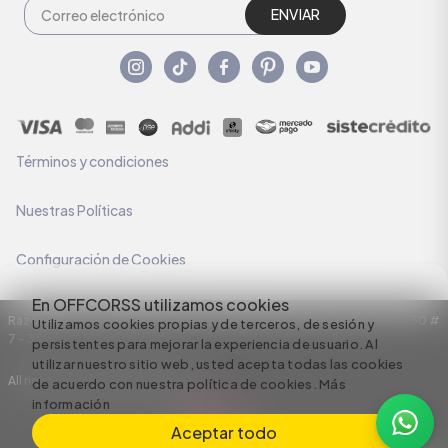
ENVIAR
Términos y condiciones
Nuestras Políticas
Configuración de Cookies
En OFFCORSS utilizamos cookies
Razón Social: C.I HERMECO S.A. NIT: 890924167-6 Dirección: Carrera 50 #
Utilizamos cookies propias y de terceros, de sesión y
7 – 35
persistentes para mejorar la experiencia de usuario. Al
utilizar nuestro sitio web, usted acepta todas las cookies
All rights reserved empowered by
de acuerdo con nuestra política de cookies.
Más
información
Aceptar todo