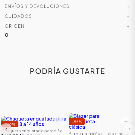
ENVÍOS Y DEVOLUCIONES
+
CUIDADOS
+
ORIGEN
+
0
PODRÍA GUSTARTE
ÁSICOS
ÁSICOS
ÁSICOS
-
55
%
ÁSICOS
-
40
%
Chaqueta enguatada para niño
Blazer para niño silueta clásica
de 8 a 14 años