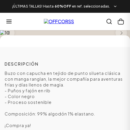
¡ÚLTIMAS TALLAS! Hasta
60%OFF
en ref. seleccionadas.
LOOK COMPLETO
SALE
DESCRIPCIÓN
Buzo con capucha en tejido de punto silueta clásica
con manga ranglan, la mejor compañía para aventuras
frías y días llenos de magia.
- Puños y fajón en rib
- Color negro
- Proceso sostenible
Composición: 99% algodón 1% elastano.
¡Compra ya!