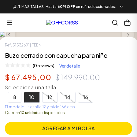
¡ÚLTIMAS TALLAS! Hasta
60%OFF
en ref. seleccionadas.
SALE
Ref.
51532691
| TEEN
Buzo cerrado con capucha para niño
(0 reviews)
Ver detalle
$
67
.
495
,
00
$
149
.
990
,
00
Selecciona una talla
8
10
12
14
16
El modelo usa talla 12 y mide 166 cms
Quedan
10 unidades
disponibles
AGREGAR A MI BOLSA