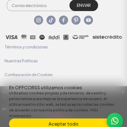
ENVIAR
Términos y condiciones
Nuestras Políticas
Configuración de Cookies
En OFFCORSS utilizamos cookies
Razón Social: C.I HERMECO S.A. NIT: 890924167-6 Dirección: Carrera 50 #
Utilizamos cookies propias y de terceros, de sesión y
7 – 35
persistentes para mejorar la experiencia de usuario. Al
utilizar nuestro sitio web, usted acepta todas las cookies
All rights reserved empowered by
de acuerdo con nuestra política de cookies.
Más
información
Aceptar todo