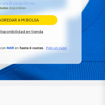
 talla 4T y mide 102 cms.
idades
disponibles
AGREGAR A MI BOLSA
Disponibilidad en tienda