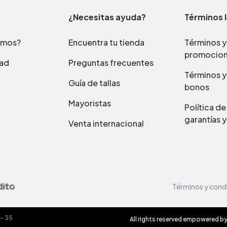
¿Necesitas ayuda?
Términos 
omos?
Encuentra tu tienda
Términos y
promocio
dad
Preguntas frecuentes
Términos y
Guía de tallas
bonos
Mayoristas
Política d
garantías y
Venta internacional
Términos y cond
 – 35
All rights reserved empowered b