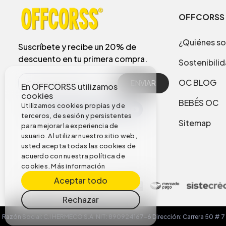
OFFCORSS
¿Quiénes s
Suscríbete y recibe un 20% de
descuento en tu primera compra.
Sostenibili
OC BLOG
ENVIAR
En OFFCORSS utilizamos
cookies
BEBÉS OC
Utilizamos cookies propias y de
terceros, de sesión y persistentes
Sitemap
para mejorar la experiencia de
usuario. Al utilizar nuestro sitio web,
usted acepta todas las cookies de
acuerdo con nuestra política de
cookies.
Más información
Aceptar todo
Rechazar
Razón Social: C.I HERMECO S.A. NIT: 890924167-6 Dirección: Carrera 50 # 7