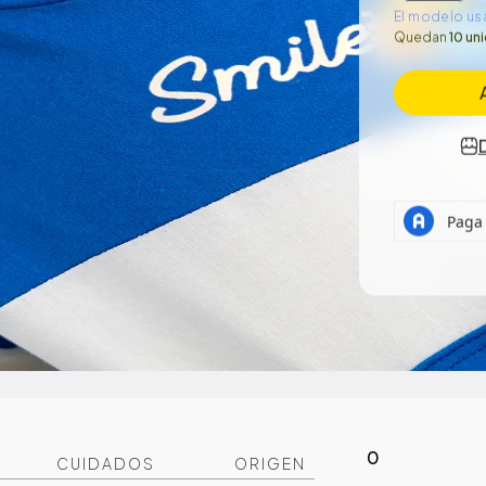
El modelo usa
Quedan
10 un
0
CUIDADOS
ORIGEN