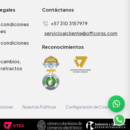
legales
Contáctanos
+57 310 3157979
 condiciones
nes
servicioalcliente@offcorss.com
 condiciones
Reconocimientos
e cambios,
 retractos
iciones
Nuestras Políticas
Configuración de Cookies
y