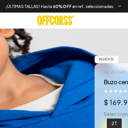
¡ÚLTIMAS TALLAS! Hasta
60%OFF
en ref. seleccionadas.
NUEVO
Ref.
41531681
|
Buzo cer
$
169
.
Selecciona
2T