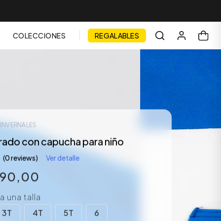
COLECCIONES
REGALABLES
 INVERNALES
rado con capucha para niño
(0 reviews)
Ver detalle
990
,
00
 una talla
3T
4T
5T
6